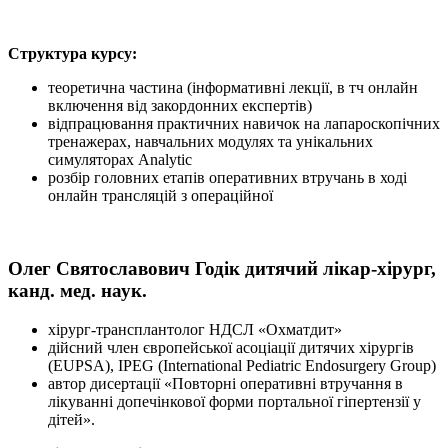
Структура курсу:
теоретична частина (інформативні лекції, в тч онлайн
включення від закордонних експертів)
відпрацювання практичних навичок на лапароскопічних
тренажерах, навчальних модулях та унікальних
симуляторах Analytic
розбір головних етапів оперативних втручань в ході
онлайн трансляцій з операційної
Олег Святославович Годік
дитячий лікар-хірург,
канд. мед. наук.
хірург-трансплантолог НДСЛ «Охматдит»
дійсний член європейської асоціації дитячих хірургів
(EUPSA), IPEG (International Pediatric Endosurgery Group)
автор дисертації «Повторні оперативні втручання в
лікуванні допечінкової форми портальної гіпертензії у
дітей».